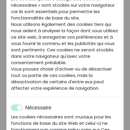
nécessaires » sont stockés sur votre navigateur
car ils sont essentiels pour permettre les
Projet de regroupement de 2 officines à 25
fonctionnalités de base du site.
minutes de Lille. Possibilité de construire un
Nous utilisons également des cookies tiers qui
projet avec un CA supérieur à 2 000 000 €
nous aident à analyser la façon dont vous utilisez
1post-opération. Immeuble de rapport à
ce site web, à enregistrer vos préférences et à
acquérir.
vous fournir le contenu et les publicités qui vous
sont pertinents. Ces cookies ne seront stockés
dans votre navigateur qu'avec votre
Autres biens du secteur
consentement préalable.
Vous pouvez choisir d'activer ou de désactiver
Liste
tout ou partie de ces cookies, mais la
désactivation de certains d'entre eux peut
Carte
affecter votre expérience de navigation.
Titre
Localisation
CA
Nécessaire
BASSIN
940 000
Nord (59)
Les cookies nécessaires sont cruciaux pour les
D'EMPLOI
€/an
fonctions de base du site Web et celui-ci ne
Pharmacie
fonctionnera pas comme prévu sans eux.Ces