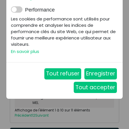
implantation
1 680 000
solide, un
Nord (59)
€/an
Performance
potentiel
durable
Les cookies de performance sont utilisés pour
comprendre et analyser les indices de
Pharmacie
performance clés du site Web, ce qui permet de
de référence
1 300 000
Nord (59)
avec murs à
€/an
fournir une meilleure expérience utilisateur aux
vendre
visiteurs.
En savoir plus
Pharmacie en
campagne
avec une
1 230 000
Nord (59)
arrivée prévue
€/an
de 5
prescripteurs
Pharmacie
de centre
1 000 000
Nord (59)
bourg de la
€/an
MEL
Affichage de l'élément 1 à 10 sur 11 éléments
Précédent
1
2
Suivant