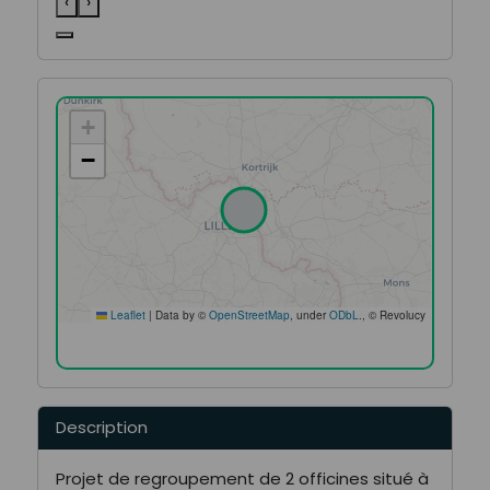
‹
›
Make this Notebook Trusted to load map: File
-> Trust Notebook
Description
Projet de regroupement de 2 officines situé à