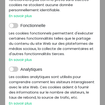
de quartier à
cookies ne stockent aucune donnée
vendre,
595 000
Nord (59)
personnellement identifiable.
secteur
€/an
métropole
En savoir plus
Lilloise (59)
Fonctionnelle
Qualité de vie
1 530 000
Nord (59)
et d'exercice
€/an
Les cookies fonctionnels permettent d'exécuter
certaines fonctionnalités telles que le partage
Officine située
du contenu du site Web sur des plateformes de
au cœur de
1 350 000
Nord (59)
la métropole
€/an
médias sociaux, la collecte de commentaires et
lilloise
d'autres fonctionnalités tierces.
En savoir plus
Pharmacie à
vendre dans
2 000 000
Nord (59)
le
€/an
Analytiques
Dunkerquois
Les cookies analytiques sont utilisés pour
Pharmacie
comprendre comment les visiteurs interagissent
de centre ville
1 600 000
avec le site Web. Ces cookies aident à fournir
Nord (59)
en plein coeur
€/an
des informations sur le nombre de visiteurs, le
de la MEL
taux de rebond, la source de trafic, etc.
Une
En savoir plus