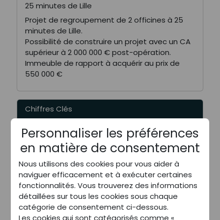
25 minutes de Lille
Projet de regroupement de 2 officines à 25
minutes de Lille.
Possibilité de construire un projet avec un CA
supérieur à 2 000 000 € post-opération.
Immeuble de rapport à acquérir au prix de
550 000 €
Chiffres Clés
Personnaliser les préférences
2 000 000 €
Chiffres d'affaires HT
en matière de consentement
- €
Marge Brute Globale
- €
Nous utilisons des cookies pour vous aider à
EBE reconstitué
naviguer efficacement et à exécuter certaines
- %
% EBE reconstitué
fonctionnalités. Vous trouverez des informations
détaillées sur tous les cookies sous chaque
catégorie de consentement ci-dessous.
Les cookies qui sont catégorisés comme «
Perspectives