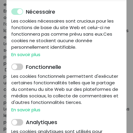
exploitants.
En effet l’inscription à l’ordre des pharmaciens est une
Nécessaire
obligation légale prévue résultant des termes de
Les cookies nécessaires sont cruciaux pour les
l’article L.4221-1 du Code de la santé publique, sans
fonctions de base du site Web et celui-ci ne
laquelle, un pharmacien diplômé et capable ne sera pas
fonctionnera pas comme prévu sans eux.Ces
en droit d’exercer sa profession.
cookies ne stockent aucune donnée
Le tableau des pharmaciens se divise en plusieurs
personnellement identifiable.
section et notamment la section « D » pour le
En savoir plus
pharmacien adjoint et la section « A » pour le
pharmacien titulaire.
Fonctionnelle
Dans le cadre d’un projet d’installation, « tout
pharmacien ou toute société se proposant d'exploiter
Les cookies fonctionnels permettent d'exécuter
une officine doit en faire la déclaration auprès du
certaines fonctionnalités telles que le partage
conseil de l'ordre des pharmaciens territorialement
du contenu du site Web sur des plateformes de
compétent » (article L.5125-9 du Code de la santé
médias sociaux, la collecte de commentaires et
publique).
d'autres fonctionnalités tierces.
Le conseil de l’ordre aura donc vocation à intervenir dans
En savoir plus
le contexte de toute transmission d’officine de
Analytiques
pharmacie afin de statuer sur l’inscription du
pharmacien acquéreur et la radiation du pharmacien
Les cookies analytiques sont utilisés pour