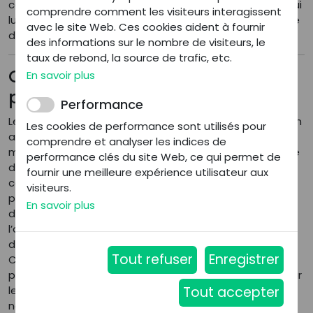
cédant, le cas échéant, selon un dossier d’inscription qui
comprendre comment les visiteurs interagissent
lui aura été transmis par le rédacteur/conseil en charge
avec le site Web. Ces cookies aident à fournir
de vous accompagner.
des informations sur le nombre de visiteurs, le
taux de rebond, la source de trafic, etc.
Qui peut être séquestre de mon
En savoir plus
prix de vente ?
Performance
Le séquestre du prix de vente est désigné d’un commun
Les cookies de performance sont utilisés pour
accord entre le cédant et son acquéreur, dans la
comprendre et analyser les indices de
mesure où la mission de ce dernier bénéficie à chacune
performance clés du site Web, ce qui permet de
des parties. En effet, le séquestre protège le
fournir une meilleure expérience utilisateur aux
cessionnaire des dettes relevant de l’exercice de son
visiteurs.
prédécesseur tout en protégeant le cédant sur
En savoir plus
d’éventuels recours contre lui ou contre la validité de
l’opération de transmission au regard de la quantité et
de la quotité des créances déclarées.
Cette mission ne peut être exercée que par une
personne légalement habilitée à détenir des fonds pour
le compte de tiers, savoir principalement : les avocats,
notaires et agents immobiliers (pour ces derniers, dans