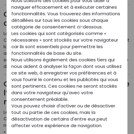
Nous utilisons des cookies pour vous aider à
naviguer efficacement et à exécuter certaines
Quelle est la durée moyenne
fonctionnalités. Vous trouverez des informations
détaillées sur tous les cookies sous chaque
d'une vente ?
catégorie de consentement ci-dessous.
La durée moyenne d'une vente est d'environ un an.
Les cookies qui sont catégorisés comme «
Chaque étape est encadrée pour garantir la sécurité et
nécessaires » sont stockés sur votre navigateur
la conformité de la transaction. Grâce à notre
car ils sont essentiels pour permettre les
accompagnement, vous bénéficierez d’un processus
fonctionnalités de base du site.
sécurisé et adapté à votre situation, assurant une prise
Nous utilisons également des cookies tiers qui
de possession sereine et éclairée.
nous aident à analyser la façon dont vous utilisez
ce site web, à enregistrer vos préférences et à
vous fournir le contenu et les publicités qui vous
Quel va être le rôle du Conseil de
sont pertinents. Ces cookies ne seront stockés
l’Ordre des Pharmaciens dans
dans votre navigateur qu'avec votre
consentement préalable.
mon projet d’installation ?
Vous pouvez choisir d'activer ou de désactiver
Le Conseil Régional de l’Ordre des Pharmaciens (ou
tout ou partie de ces cookies, mais la
CROP) exerce de très nombreuses missions et
désactivation de certains d'entre eux peut
notamment celle de la tenue du tableau de la section
affecter votre expérience de navigation.
« A », savoir la section des pharmaciens titulaires